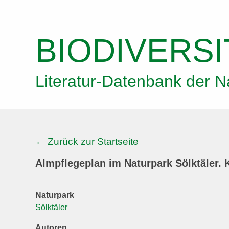
Skip
to
main
BIODIVERSI
content
Literatur-Datenbank der N
← Zurück zur Startseite
Almpflegeplan im Naturpark Sölktäler. 
Naturpark
Sölktäler
Autoren